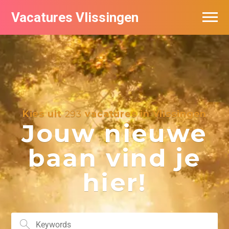
Vacatures Vlissingen
Kies uit
293
vacatures in Vlissingen
Jouw nieuwe
baan vind je
hier!