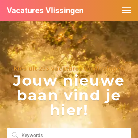
Vacatures Vlissingen
Kies uit
293
vacatures in Vlissingen
Jouw nieuwe
baan vind je
hier!