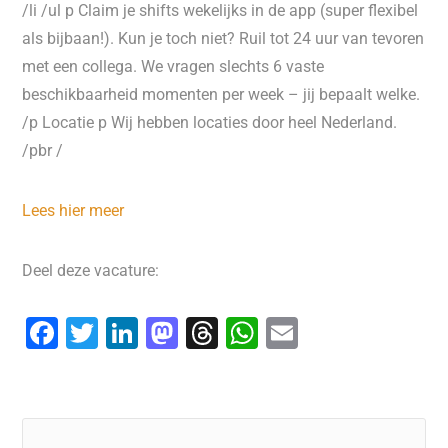
/li /ul p Claim je shifts wekelijks in de app (super flexibel
als bijbaan!). Kun je toch niet? Ruil tot 24 uur van tevoren
met een collega. We vragen slechts 6 vaste
beschikbaarheid momenten per week – jij bepaalt welke.
/p Locatie p Wij hebben locaties door heel Nederland.
/pbr /
Lees hier meer
Deel deze vacature:
F
T
Li
M
T
W
E
a
wi
n
a
hr
h
m
c
tt
k
st
e
at
ai
e
er
e
o
a
s
l