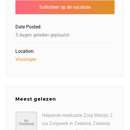
b
dI
d
d
A
o
n
o
s
p
o
n
p
Date Posted:
k
5 dagen geleden geplaatst
Location:
Vlissingen
Meest gelezen
Helpende medicatie Zorg Welzijn 2
via Zorgwerk in Zeeland, Zeeland,