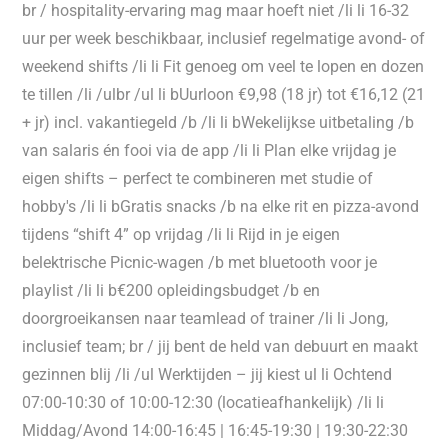
br / hospitality-ervaring mag maar hoeft niet /li li 16-32
uur per week beschikbaar, inclusief regelmatige avond- of
weekend shifts /li li Fit genoeg om veel te lopen en dozen
te tillen /li /ulbr /ul li bUurloon €9,98 (18 jr) tot €16,12 (21
+ jr) incl. vakantiegeld /b /li li bWekelijkse uitbetaling /b
van salaris én fooi via de app /li li Plan elke vrijdag je
eigen shifts – perfect te combineren met studie of
hobby's /li li bGratis snacks /b na elke rit en pizza-avond
tijdens “shift 4” op vrijdag /li li Rijd in je eigen
belektrische Picnic-wagen /b met bluetooth voor je
playlist /li li b€200 opleidingsbudget /b en
doorgroeikansen naar teamlead of trainer /li li Jong,
inclusief team; br / jij bent de held van debuurt en maakt
gezinnen blij /li /ul Werktijden – jij kiest ul li Ochtend
07:00-10:30 of 10:00-12:30 (locatieafhankelijk) /li li
Middag/Avond 14:00-16:45 | 16:45-19:30 | 19:30-22:30