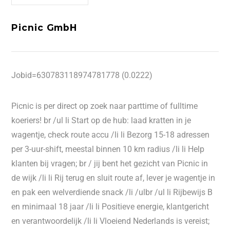
Picnic GmbH
Jobid=630783118974781778 (0.0222)
Picnic is per direct op zoek naar parttime of fulltime
koeriers! br /ul li Start op de hub: laad kratten in je
wagentje, check route accu /li li Bezorg 15-18 adressen
per 3-uur-shift, meestal binnen 10 km radius /li li Help
klanten bij vragen; br / jij bent het gezicht van Picnic in
de wijk /li li Rij terug en sluit route af, lever je wagentje in
en pak een welverdiende snack /li /ulbr /ul li Rijbewijs B
en minimaal 18 jaar /li li Positieve energie, klantgericht
en verantwoordelijk /li li Vloeiend Nederlands is vereist;