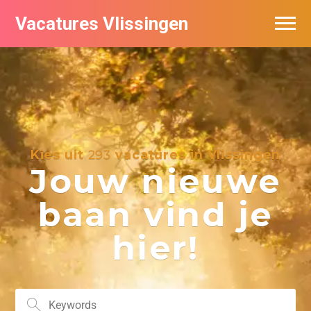
Vacatures Vlissingen
Kies uit
293
vacatures in Vlissingen
Jouw nieuwe
baan vind je
hier!