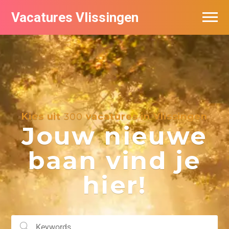
Vacatures Vlissingen
Kies uit
300
vacatures in Vlissingen
Jouw nieuwe
baan vind je
hier!