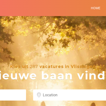
HOME
Kies uit
287
vacatures in Vlissingen
euwe baan vind 