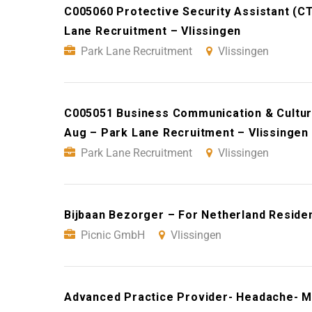
C005060 Protective Security Assistant (
Lane Recruitment – Vlissingen
Park Lane Recruitment
Vlissingen
C005051 Business Communication & Cultur
Aug – Park Lane Recruitment – Vlissingen
Park Lane Recruitment
Vlissingen
Bijbaan Bezorger – For Netherland Residen
Picnic GmbH
Vlissingen
Advanced Practice Provider- Headache- M