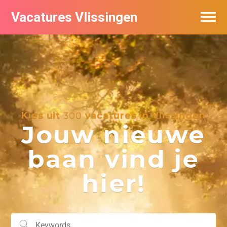
Vacatures Vlissingen
Kies uit
300
vacatures in Vlissingen
Jouw nieuwe
baan vind je
hier!