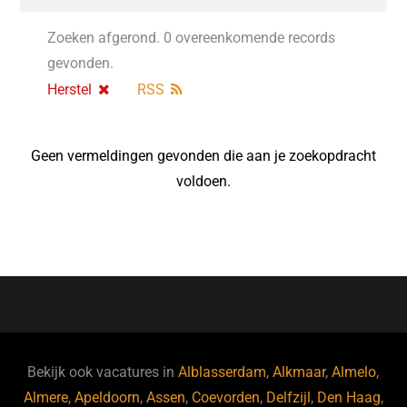
Zoeken afgerond. 0 overeenkomende records
gevonden.
Herstel
RSS
Geen vermeldingen gevonden die aan je zoekopdracht
voldoen.
Bekijk ook vacatures in
Alblasserdam
,
Alkmaar
,
Almelo
,
Almere
,
Apeldoorn
,
Assen
,
Coevorden
,
Delfzijl
,
Den Haag
,