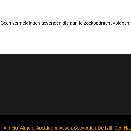
Geen vermeldingen gevonden die aan je zoekopdracht voldoen.
r
,
Almelo
,
Almere
,
Apeldoorn
,
Assen
,
Coevorden
,
Delfzijl
,
Den Ha