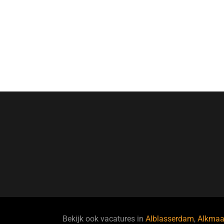
Bekijk ook vacatures in
Alblasserdam
,
Alkmaa