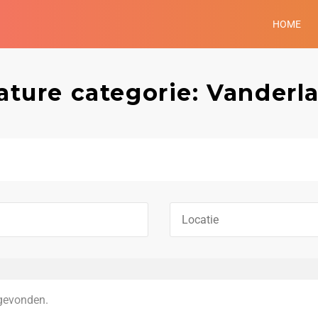
HOME
ature categorie: Vanderl
gevonden.