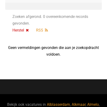
Zoeken afgerond. 0 overeenkomende records
gevonden.
Herstel
RSS
Geen vermeldingen gevonden die aan je zoekopdracht
voldoen.
Bekijk ook vacatures in
Alblasserdam
,
Alkmaar
,
Almelo
,