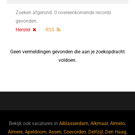
Zoeken afgerond. 0 overeenkomende records
gevonden.
Herstel
RSS
Geen vermeldingen gevonden die aan je zoekopdracht
voldoen.
Bekijk ook vacatures in
Alblasserdam
,
Alkmaar
,
Almelo
,
Almere
,
Apeldoorn
,
Assen
,
Coevorden
,
Delfzijl
,
Den Haag
,