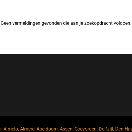
Geen vermeldingen gevonden die aan je zoekopdracht voldoen.
r
,
Almelo
,
Almere
,
Apeldoorn
,
Assen
,
Coevorden
,
Delfzijl
,
Den Ha