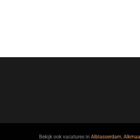
Bekijk ook vacatures in
Alblasserdam
,
Alkmaa