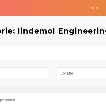
HOME
rie: lindemol Engineeri
gevonden.