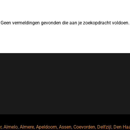
Geen vermeldingen gevonden die aan je zoekopdracht voldoen.
r
,
Almelo
,
Almere
,
Apeldoorn
,
Assen
,
Coevorden
,
Delfzijl
,
Den Ha