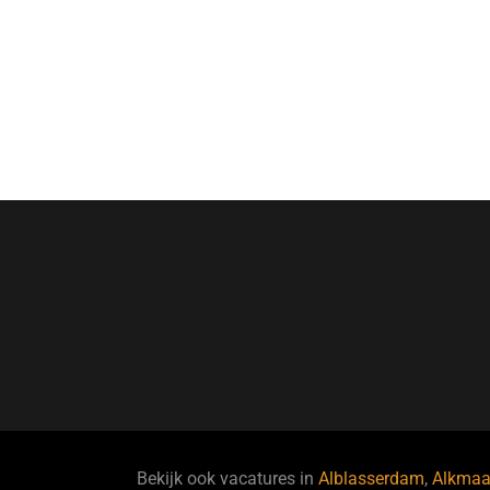
Bekijk ook vacatures in
Alblasserdam
,
Alkmaa