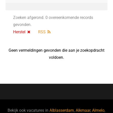
Zoeken afgerond. 0 overeenkomende records
gevonden.
Herstel
RSS
Geen vermeldingen gevonden die aan je zoekopdracht
voldoen.
Bekijk ook vacatures in
Alblasserdam
,
Alkmaar
,
Almelo
,