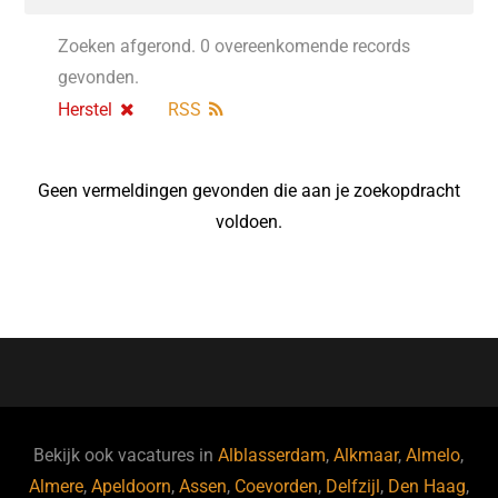
Zoeken afgerond. 0 overeenkomende records
gevonden.
Herstel
RSS
Geen vermeldingen gevonden die aan je zoekopdracht
voldoen.
Bekijk ook vacatures in
Alblasserdam
,
Alkmaar
,
Almelo
,
Almere
,
Apeldoorn
,
Assen
,
Coevorden
,
Delfzijl
,
Den Haag
,