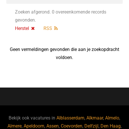
Zoeken afgerond. 0 overeenkomende records
gevonden.
Herstel
RSS
Geen vermeldingen gevonden die aan je zoekopdracht
voldoen.
Bekijk ook vacatures in
Alblasserdam
,
Alkmaar
,
Almelo
,
Almere
,
Apeldoorn
,
Assen
,
Coevorden
,
Delfzijl
,
Den Haag
,