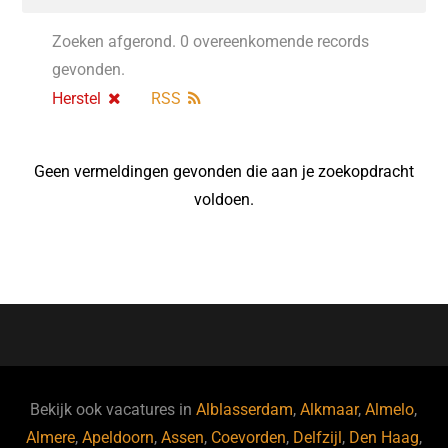
Zoeken afgerond. 0 overeenkomende records
gevonden.
Herstel
RSS
Geen vermeldingen gevonden die aan je zoekopdracht
voldoen.
Bekijk ook vacatures in
Alblasserdam
,
Alkmaar
,
Almelo
,
Almere
,
Apeldoorn
,
Assen
,
Coevorden
,
Delfzijl
,
Den Haag
,