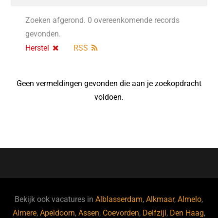
Zoeken afgerond. 0 overeenkomende records
gevonden.
Herstel
RSS
Geen vermeldingen gevonden die aan je zoekopdracht
voldoen.
Bekijk ook vacatures in
Alblasserdam
,
Alkmaar
,
Almelo
,
Almere
,
Apeldoorn
,
Assen
,
Coevorden
,
Delfzijl
,
Den Haag
,