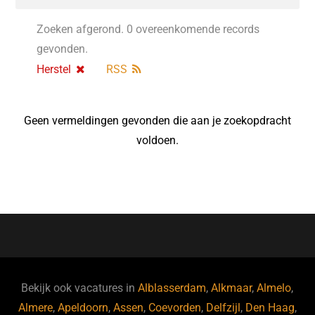
Zoeken afgerond. 0 overeenkomende records
gevonden.
Herstel
RSS
Geen vermeldingen gevonden die aan je zoekopdracht
voldoen.
Bekijk ook vacatures in
Alblasserdam
,
Alkmaar
,
Almelo
,
Almere
,
Apeldoorn
,
Assen
,
Coevorden
,
Delfzijl
,
Den Haag
,