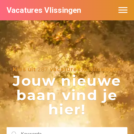
Vacatures Vlissingen
Kies uit
287
vacatures in Vlissingen
Jouw nieuwe
baan vind je
hier!