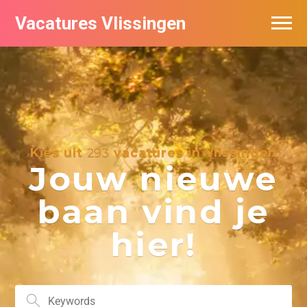
Vacatures Vlissingen
Kies uit
293
vacatures in Vlissingen
Jouw nieuwe
baan vind je
hier!